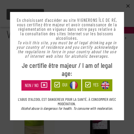
En choisissant d’accéder au site VIGNERONS ÎLE DE RÉ,
NEWSLETTER | JE
vous certifiez être majeur et avoir connaissance de la
M'INSCRIS
réglementation en vigueur dans votre pays relative à
VINS, PINEAU DES CHARENTES,
la consultation des sites Internet sur les boissons
alcoolisées.
COGNAC & EFFERVESCENT...
To visit this site, you must be of legal drinking age in
your country of residence and you certify acknowledge
the regulations in force in your country about the use
of internet web sites for alcoholic beverages.
Je certifie être majeur / I am of legal
age:
OUI
YES
NON / NO
L'ABUS D'ALCOOL EST DANGEREUX POUR LA SANTÉ. À CONSOMMER AVEC
MODÉRATION.
Alcohol abuse is dangerous for health. To consume with moderation.